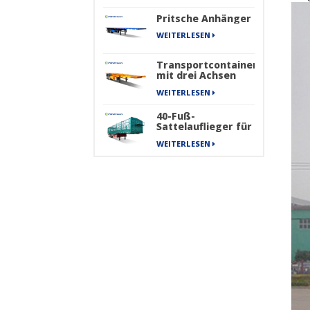
der New Energy
Sanitation Series
Pritsche Anhänger
WEITERLESEN
Transportcontainer
mit drei Achsen
für den Transport
WEITERLESEN
von Skelett-
Sattelaufliegern
40-Fuß-
Sattelauflieger für
schwere Güter,
WEITERLESEN
Frachttransportzaun