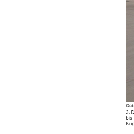
Güt
3. 
bis
Kug