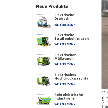
Neue Produkte
Elektrische
Dreirad-
Kehrmaschine
WEITERLESEN
Elektrische
Straßenkehrmaschine
WEITERLESEN
Elektrischer
Müllwagen
WEITERLESEN
Elektrisches
Hochdruckwaschfahrzeug
WEITERLESEN
Zau
Rein elektrische
2. 
industrielle
Straßenkehrmaschine
Dur
WEITERLESEN
mit vier Rädern
Tra