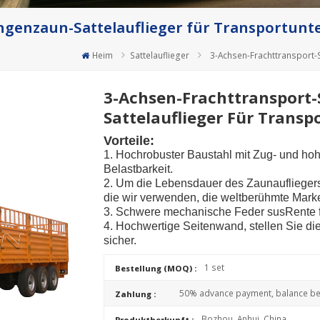
ngenzaun-Sattelauflieger für Transportun
Heim
Sattelauflieger
3-Achsen-Frachttransport-
3-Achsen-Frachttransport
Sattelauflieger Für Trans
Vorteile:
1. Hochrobuster Baustahl mit Zug- und hoh
Belastbarkeit.
2. Um die Lebensdauer des Zaunaufliegers s
die wir verwenden, die weltberühmte Mark
3. Schwere mechanische Feder su
s
Rente 
4. Hochwertige Seitenwand, stellen Sie die
sicher.
1 set
Bestellung (MOQ) :
50% advance payment, balance bef
Zahlung :
Bozhou, Anhui, China
Produktherkunft :