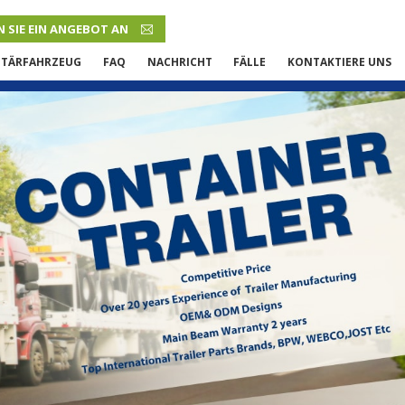
 SIE EIN ANGEBOT AN
DEUTSCH
ITÄRFAHRZEUG
FAQ
NACHRICHT
FÄLLE
KONTAKTIERE UNS
English
French
Русский язык
Español
Português
Malay
ภาษา
بالعربية