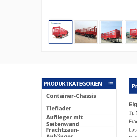
PRODUKTKATEGORIEN
P
Container-Chassis
Ei
Tieflader
1).
Auflieger mit
Fra
Seitenwand
Frachtzaun-
Las
Anhänger