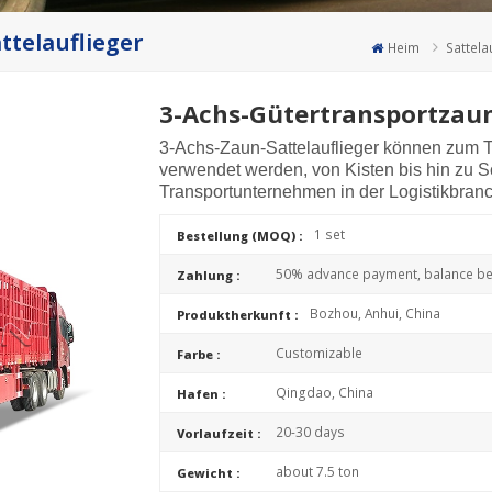
ttelauflieger
Heim
Sattela
3-Achs-Gütertransportzaun
3-Achs-Zaun-Sattelauflieger können zum T
verwendet werden, von Kisten bis hin zu Sc
Transportunternehmen in der Logistikbranc
1 set
Bestellung (MOQ) :
50% advance payment, balance bef
Zahlung :
Bozhou, Anhui, China
Produktherkunft :
Customizable
Farbe :
Qingdao, China
Hafen :
20-30 days
Vorlaufzeit :
about 7.5 ton
Gewicht :