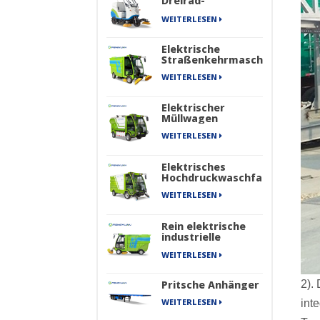
Dreirad-
Kehrmaschine
WEITERLESEN
Elektrische
Straßenkehrmaschine
WEITERLESEN
Elektrischer
Müllwagen
WEITERLESEN
Elektrisches
Hochdruckwaschfahrzeug
WEITERLESEN
Rein elektrische
industrielle
Straßenkehrmaschine
WEITERLESEN
mit vier Rädern
der New Energy
Sanitation Series
2).
Pritsche Anhänger
WEITERLESEN
int