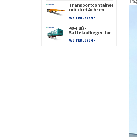
Tra
Transportcontainer
mit drei Achsen
für den Transport
WEITERLESEN
von Skelett-
Sattelaufliegern
40-Fuß-
Sattelauflieger für
schwere Güter,
WEITERLESEN
Frachttransportzaun