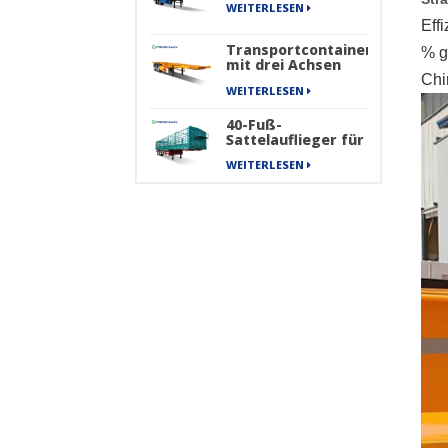
WEITERLESEN
Eff
Transportcontainer
% g
mit drei Achsen
für den Transport
Chi
WEITERLESEN
von Skelett-
Sattelaufliegern
40-Fuß-
Sattelauflieger für
schwere Güter,
WEITERLESEN
Frachttransportzaun