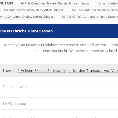
SE TAGS :
20-Fuß-Container-Skelett-Chassis-Sattelanhänger
Versandbehält
-Fuß-Containerchassis-Skelett-Sattelauflieger
40-Fuß-Containerchassis-Skelett-
Achs-Container-Skelett-Sattelauflieger
20-Fuß-40-Fuß-Containerchassis-Sattela
Eine Nachricht Hinterlassen
Wenn Sie an unseren Produkten interessiert sind und weitere Detail
hier eine Nachricht. Wir werden Ihnen so schnel
Thema :
2-Achsen-Skelett-Sattelauflieger für den Transport von Ve