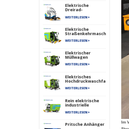
Elektrische
Dreirad-
Kehrmaschine
WEITERLESEN
Elektrische
Straßenkehrmaschine
WEITERLESEN
Elektrischer
Müllwagen
WEITERLESEN
Elektrisches
Hochdruckwaschfahrzeug
WEITERLESEN
Rein elektrische
industrielle
Straßenkehrmaschine
WEITERLESEN
mit vier Rädern
der New Energy
Sanitation Series
Im 
Pritsche Anhänger
Str