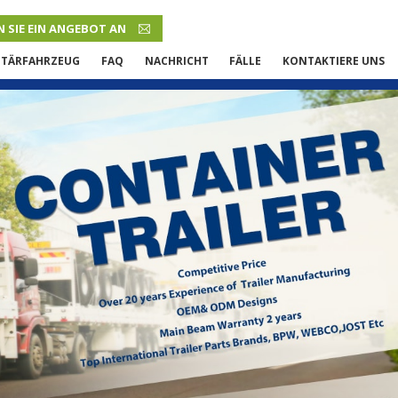
 SIE EIN ANGEBOT AN
DEUTSCH
ITÄRFAHRZEUG
FAQ
NACHRICHT
FÄLLE
KONTAKTIERE UNS
English
French
Русский язык
Español
Português
Malay
ภาษา
بالعربية