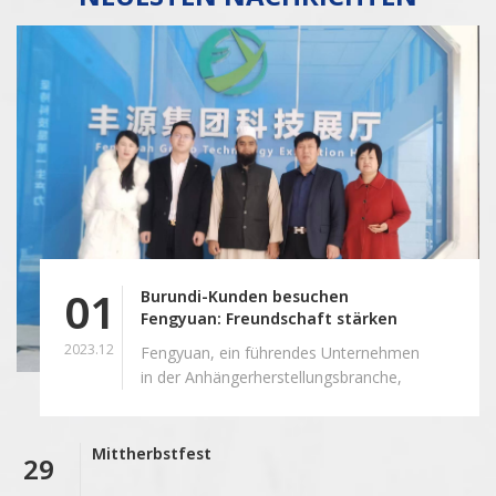
01
Burundi-Kunden besuchen
Fengyuan: Freundschaft stärken
und Kooperationsmöglichkeiten
2023.12
Fengyuan, ein führendes Unternehmen
erkunden
in der Anhängerherstellungsbranche,
begrüßte kürzlich eine Delegation
geschätzter Kunden aus Burundi. Wir
haben eine langjährige und erfolgreiche
Mittherbstfest
29
Partnerschaft, und dieses Mal geht es