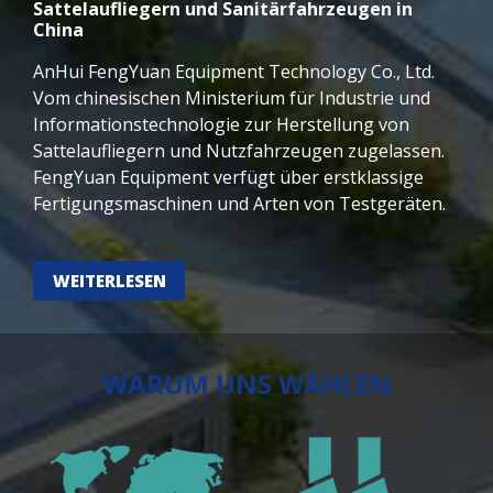
Sattelaufliegern und Sanitärfahrzeugen in
China
AnHui FengYuan Equipment Technology Co., Ltd.
Vom chinesischen Ministerium für Industrie und
Informationstechnologie zur Herstellung von
Sattelaufliegern und Nutzfahrzeugen zugelassen.
FengYuan Equipment verfügt über erstklassige
Fertigungsmaschinen und Arten von Testgeräten.
Basierend auf fortschrittlichem Design,
Qualitätsverarbeitung, strenger QC, werden 6
WEITERLESEN
Serien 200 Arten von Produkten, gewartet in 45
Ländern, langlebiger Anhängerlieferant nach 20
Jahren Entwicklung.
WARUM UNS WÄHLEN