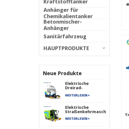
Kraftstofftanker
4
Anhänger für
Chemikalientanker
Betonmischer-
Anhänger
Sanitärfahrzeug
HAUPTPRODUKTE
Neue Produkte
Elektrische
Dreirad-
Kehrmaschine
WEITERLESEN
Elektrische
Straßenkehrmaschine
T
WEITERLESEN