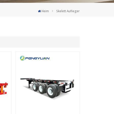
Deutsch
Heim
Skelett Auflieger
Türkçe