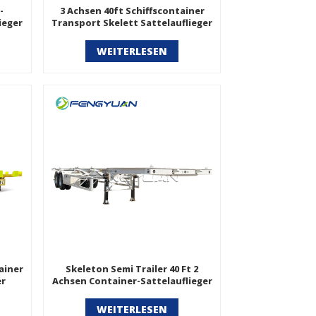
-
3 Achsen 40ft Schiffscontainer
ieger
Transport Skelett Sattelauflieger
WEITERLESEN
ainer
Skeleton Semi Trailer 40 Ft 2
er
Achsen Container-Sattelauflieger
WEITERLESEN