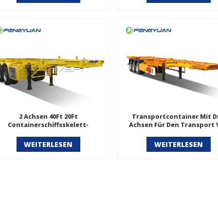
2 Achsen 40Ft 20Ft
Transportcontainer Mit D
Containerschiffsskelett-
Achsen Für Den Transport 
Sattelauflieger
Skelett-Sattelauflieger
WEITERLESEN
WEITERLESEN