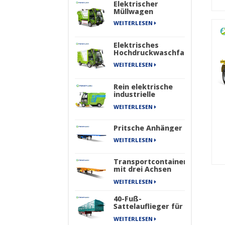
Elektrischer
Müllwagen
WEITERLESEN
Elektrisches
Hochdruckwaschfahrzeug
WEITERLESEN
Rein elektrische
industrielle
Straßenkehrmaschine
WEITERLESEN
mit vier Rädern
der New Energy
Sanitation Series
Pritsche Anhänger
WEITERLESEN
Transportcontainer
mit drei Achsen
für den Transport
WEITERLESEN
von Skelett-
Sattelaufliegern
40-Fuß-
Sattelauflieger für
schwere Güter,
WEITERLESEN
Frachttransportzaun