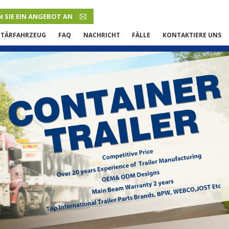
 SIE EIN ANGEBOT AN
DEUTSCH
ITÄRFAHRZEUG
FAQ
NACHRICHT
FÄLLE
KONTAKTIERE UNS
English
French
Русский язык
Español
Português
Malay
ภาษา
بالعربية