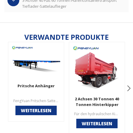
3-Achser 40 Fuß 60 Tonnen Hafencontainertransport
Tieflader-Sattelauflieger
VERWANDTE PRODUKTE
Pritsche Anhänger
2 Achsen 30 Tonnen 40
FengYuan Pritschen-Sattelauflieger Eigenschaften1. Hochrobuster Baustahl mit Zug- und hoher Tragfähigkeit, 40 Tonnen Tragfähigkeit.2.Heavy-Duty-Typ mechanische Federung für hohe Anforderungen an Anforderungen.3. Länge und Breite des Tiefbetts nach Maß erhältlich4.Luftfederung und Drehgestellfederung ist eine Option.
Tonnen Hinterkipper
WEITERLESEN
Auflieger
Für den hydraulischen Kippanhänger können wir je nach Kundenwunsch verschiedene Achsen und Ladegewichte anpassen. Zu den beliebten Kippanhängermodellen gehören: 2-Achsen-40-Tonnen-Kippauflieger, 3-Achsen-60-Tonnen-Kippanhänger, 3-Achsen-80 Tonnen-Frontkipper, dreiachsiger 100-Tonnen-Endmuldenkipper und verschiedene andere Gewichtsmuldenanhänger, die nach Kundenwunsch angepasst werden. Unser Preis für Kipplastanhänger ist wirklich gut, wobei eine hohe Qualität gewährleistet ist.
WEITERLESEN