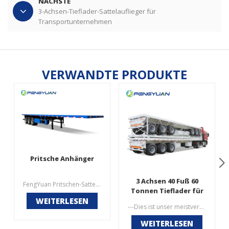
NÄCHSTE
3-Achsen-Tieflader-Sattelauflieger für
Transportunternehmen
VERWANDTE PRODUKTE
Pritsche Anhänger
3 Achsen 40 Fuß 60
FengYuan Pritschen-Sattelauflieger Eigenschaften1. Hochrobuster Baustahl mit Zug- und hoher Tragfähigkeit, 40 Tonnen Tragfähigkeit.2.Heavy-Duty-Typ mechanische Federung für hohe Anforderungen an Anforderungen.3. Länge und Breite des Tiefbetts nach Maß erhältlich4.Luftfederung und Drehgestellfederung ist eine Option.
Tonnen Tieflader für
WEITERLESEN
den
---Dies ist unser meistverkauftes Produkt. Flachbett-Container-Sattelauflieger, der für den Transport verschiedener Container bestimmt ist und mit seiner Plattform auch zum Transport gewöhnlicher Güter verwendet werden kann. --- Es hat eine ausreichende Festigkeit und wird hauptsächlich in Transportsystemen wie Schiffen, Häfen, Routen, Autobahnen, Transitstationen, Brücken, Tunneln und Multimedia-Transportsystemen verwendet.
Containertransport
WEITERLESEN