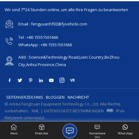
Wir sind 7*24 Stunden online, um alle Ihre Fragen zu beantworten
Email : fengyuanhf02@fyvehicle.com
Tel : +86 15551561666
WhatsApp : +86 15551561666
Add : Science&Technology Road,Lixin Country,BoZhou
City,Anhui Province,China
SEITENVERZEICHNIS
BLOGGEN
NACHRICHT
© AnHui FengYuan Equipment Technology Co., Ltd. Alle Rechte
vorbehalten.
XML
|
DATENSCHUTZ-BESTIMMUNGEN
IPv6-
Netzwerk unterstützt
Heim
Produkte
Kontaktiere
WhatsApp
Uns