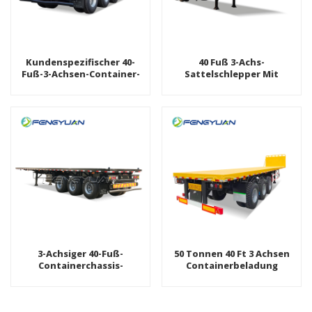
Kundenspezifischer 40-
40 Fuß 3-Achs-
Fuß-3-Achsen-Container-
Sattelschlepper Mit
Sattelauflieger Pritschen-
Flachbett Für Den
Sattelauflieger
Transport Von
Frachtcontainern
3-Achsiger 40-Fuß-
50 Tonnen 40 Ft 3 Achsen
Containerchassis-
Containerbeladung
Sattelanhänger 3-Achsiger
Sattelschlepper Mit
Flachbett-Sattelauflieger
Flachbett