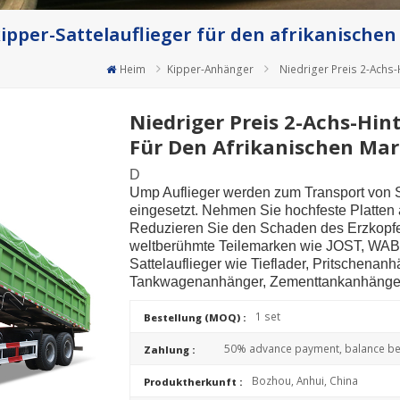
kipper-Sattelauflieger für den afrikanische
Heim
Kipper-Anhänger
Niedriger Preis 2-Achs-
Niedriger Preis 2-Achs-Hin
Für Den Afrikanischen Mar
D
Ump Auflieger werden zum Transport von S
eingesetzt. Nehmen Sie hochfeste Platten
Reduzieren Sie den Schaden des Erzkopfe
weltberühmte Teilemarken wie JOST, WAB
Sattelauflieger wie Tieflader, Pritschenan
Tankwagenanhänger, Zementtankanhänger 
1 set
Bestellung (MOQ) :
50% advance payment, balance bef
Zahlung :
Bozhou, Anhui, China
Produktherkunft :