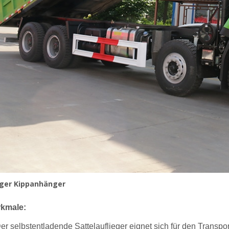
liger Kippanhänger
kmale:
Der selbstentladende Sattelauflieger eignet sich für den Transp