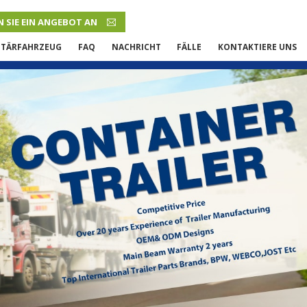
 SIE EIN ANGEBOT AN
DEUTSCH
ITÄRFAHRZEUG
FAQ
NACHRICHT
FÄLLE
KONTAKTIERE UNS
English
French
Русский язык
Español
Português
Malay
ภาษา
بالعربية