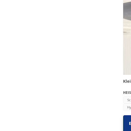
Kle
HEIS
Sc
Hy