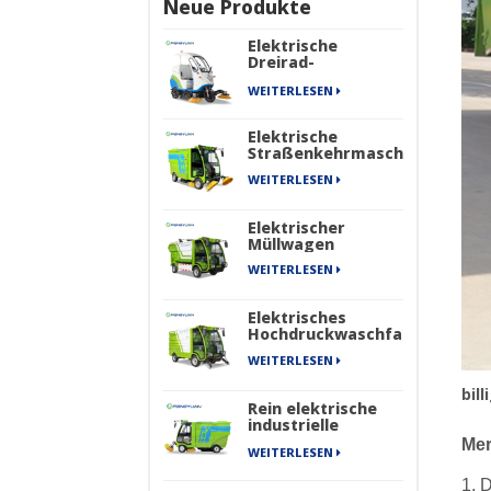
Neue Produkte
Elektrische
Dreirad-
Kehrmaschine
WEITERLESEN
Elektrische
Straßenkehrmaschine
WEITERLESEN
Elektrischer
Müllwagen
WEITERLESEN
Elektrisches
Hochdruckwaschfahrzeug
WEITERLESEN
bil
Rein elektrische
industrielle
Straßenkehrmaschine
Mer
WEITERLESEN
mit vier Rädern
der New Energy
1. 
Sanitation Series