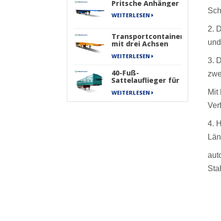
Pritsche Anhänger
Sch
WEITERLESEN
2. 
Transportcontainer
und
mit drei Achsen
für den Transport
WEITERLESEN
von Skelett-
3. 
Sattelaufliegern
40-Fuß-
zwe
Sattelauflieger für
schwere Güter,
Mit
WEITERLESEN
Frachttransportzaun
Ver
4. 
Län
aut
Stah