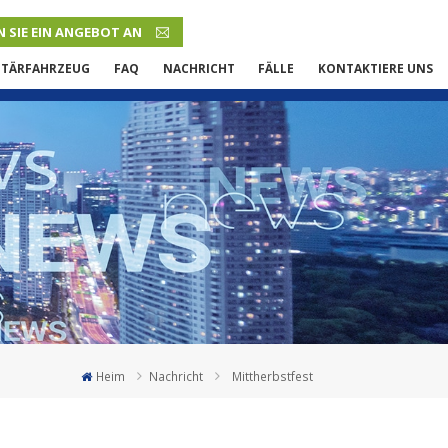
 SIE EIN ANGEBOT AN
DEUTSCH
ITÄRFAHRZEUG
FAQ
NACHRICHT
FÄLLE
KONTAKTIERE UNS
English
French
Русский язык
Español
Português
Malay
Heim
Nachricht
Mittherbstfest
ภาษา
بالعربية