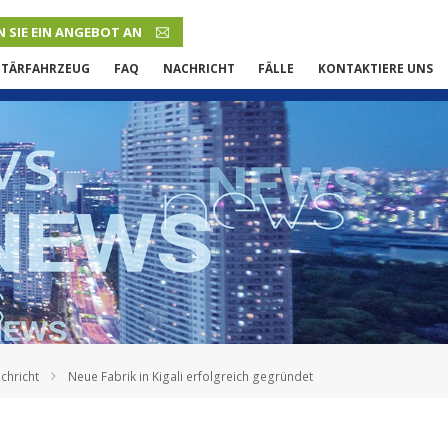
 SIE EIN ANGEBOT AN
DEUTSCH
ITÄRFAHRZEUG
FAQ
NACHRICHT
FÄLLE
KONTAKTIERE UNS
English
French
Русский язык
Español
Português
Malay
chricht
Neue Fabrik in Kigali erfolgreich gegründet
ภาษา
بالعربية