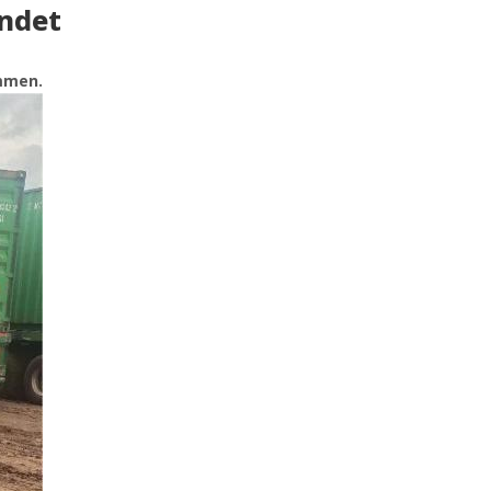
ündet
Deutsch
ommen.
Türkçe