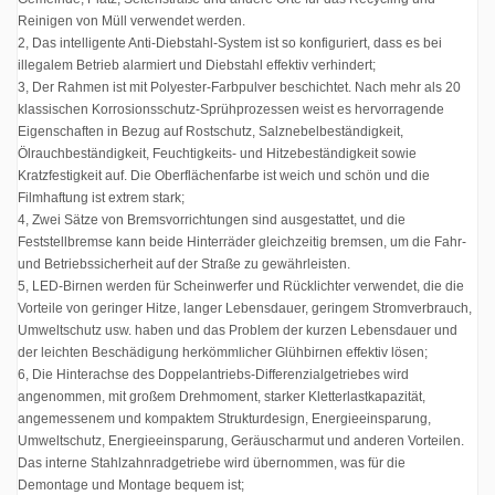
Reinigen von Müll verwendet werden.
2, Das intelligente Anti-Diebstahl-System ist so konfiguriert, dass es bei
illegalem Betrieb alarmiert und Diebstahl effektiv verhindert;
3, Der Rahmen ist mit Polyester-Farbpulver beschichtet. Nach mehr als 20
klassischen Korrosionsschutz-Sprühprozessen weist es hervorragende
Eigenschaften in Bezug auf Rostschutz, Salznebelbeständigkeit,
Ölrauchbeständigkeit, Feuchtigkeits- und Hitzebeständigkeit sowie
Kratzfestigkeit auf. Die Oberflächenfarbe ist weich und schön und die
Filmhaftung ist extrem stark;
4, Zwei Sätze von Bremsvorrichtungen sind ausgestattet, und die
Feststellbremse kann beide Hinterräder gleichzeitig bremsen, um die Fahr-
und Betriebssicherheit auf der Straße zu gewährleisten.
5, LED-Birnen werden für Scheinwerfer und Rücklichter verwendet, die die
Vorteile von geringer Hitze, langer Lebensdauer, geringem Stromverbrauch,
Umweltschutz usw. haben und das Problem der kurzen Lebensdauer und
der leichten Beschädigung herkömmlicher Glühbirnen effektiv lösen;
6, Die Hinterachse des Doppelantriebs-Differenzialgetriebes wird
angenommen, mit großem Drehmoment, starker Kletterlastkapazität,
angemessenem und kompaktem Strukturdesign, Energieeinsparung,
Umweltschutz, Energieeinsparung, Geräuscharmut und anderen Vorteilen.
Das interne Stahlzahnradgetriebe wird übernommen, was für die
Demontage und Montage bequem ist;