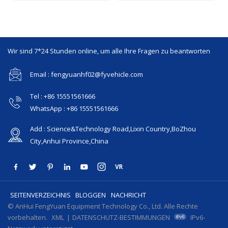
Wir sind 7*24 Stunden online, um alle Ihre Fragen zu beantworten
Email : fengyuanhf02@fyvehicle.com
Tel : +86 15551561666
WhatsApp : +86 15551561666
Add : Science&Technology Road,Lixin Country,BoZhou
City,Anhui Province,China
SEITENVERZEICHNIS
BLOGGEN
NACHRICHT
© AnHui FengYuan Equipment Technology Co., Ltd. Alle Rechte
vorbehalten.
XML
|
DATENSCHUTZ-BESTIMMUNGEN
IPv6-