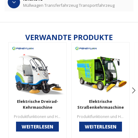
Müllwagen Transferfahrzeug Transportfahrzeug
VERWANDTE PRODUKTE
Elektrische Dreirad-
Elektrische
Kehrmaschine
Straßenkehrmaschine
Produktfunktionen und Haltepunkte 1. Staub, Sand, Steine, Blätter, Äste, Schwebstoffe, Zigaretten- und Getränkeflaschen, Schrauben und Muttern sowie die Sprinkleranlage können gereinigt werden, um Staub zu vermeiden.2. Ausgestattet mit einer Hydranten-Wasserversorgungsschnittstelle ist die Wasserversorgungsgeschwindigkeit schnell und die kommunale Brandbekämpfung entlang der Straße kann jederzeit genutzt werden.3. Es ist mit einem elektrischen Deckenventilator ausgestattet, der sich nach links und rechts, vorne und hinten drehen kann, und ist mit einer stromlosen Start- und Stoppvorrichtung ausgestattet.4. Humanisiertes Design, leicht verständliche Betriebswerkbank.
Produktfunktionen und Haltepunkte 1, Vollständig versiegelte Kabine, glasig und transparent auf drei Seiten, gute Sicht auf den Reinigungsvorgang, perfektes Aussehen2.240 l Standard-Mülleimer, einfach zu ersetzen, es muss kein Müll an der Übergabestation entsorgt werden, Einsparung von Hin- und Rückfahrtzeit und höhere Betriebseffizienz.3, Vier Seitenbürste + Hauptbürstenbetrieb, Reinigung sauberer, Wassersprühen vor Staub, Staubabsaugventilator nach Staub, vermeiden Sie den Betrieb von Sekundärstaub.4, Es kann die Reinigung von großen Kraftstoffautos ersetzen, die Nutzungskosten betragen 10% der ersteren, der Reinigungseffekt ist besser.5, optionale Lithiumbatterie, plus Klimaanlage.
WEITERLESEN
WEITERLESEN