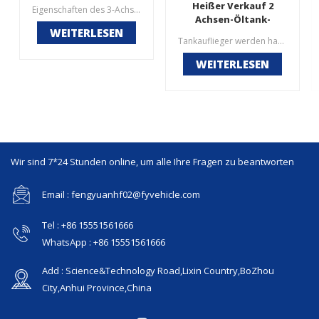
Heißer Verkauf 2
Eigenschaften des 3-Achsen-Kraftstofftankers:1. 3D-Zeichnung und HyperMesh & AnsysNutzen Sie die physikalischen Eigenschaften voll aus, unterstützen Sie eine höhere Leistung und senken Sie die Betriebskosten2. ADR-Standard-API-Adapter: Entscheidend für jedes API-Bodenladesystem, passende 3″- oder 4″-Kupplungen3. API Sockets Optic Support Bottom-Loading-System4. ADR-Standardschacht mit Dampfentlüftung 16″ oder 20″, Aluminiummaterial für eine längere Lebensdauer5. Mehr Sicherheit durch 7% niedrigeren Schwanenhals-Schwerpunkt6. 12 % größeres Volumen durch Laufdesign mit halbelliptischem Querschnitt7. Lange Lebensdauer durch automatisches Lichtbogenschweißen des Tankers
Achsen-Öltank-
WEITERLESEN
Sattelanhänger
Tankauflieger werden hauptsächlich zum Transport von Flüssigkeiten und Öl verwendet. Die Karosserie des FengYuan-Kraftstofftankers besteht im Allgemeinen aus Kohlenstoffstahlblech und kann auch aus Aluminiumlegierungen, Edelstahl, Polyethylen und anderen Materialien hergestellt werden.
WEITERLESEN
Wir sind 7*24 Stunden online, um alle Ihre Fragen zu beantworten
Email : fengyuanhf02@fyvehicle.com
Tel : +86 15551561666
WhatsApp : +86 15551561666
Add : Science&Technology Road,Lixin Country,BoZhou
City,Anhui Province,China