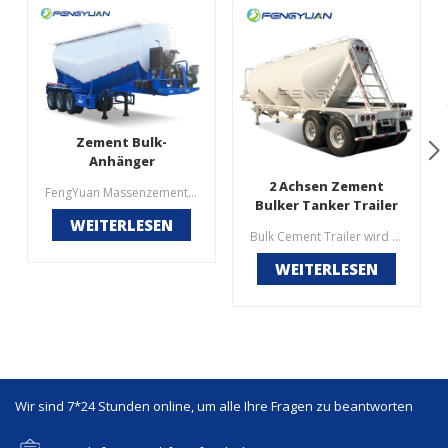
Zement Bulk-
Anhänger
2 Achsen Zement
FengYuan Massenzement verlassen sich auf unsere 20-jährige Erfahrung, professionelles Design, hochwertige Teilemontage, bieten höhere Leistung, langlebig, stabil. Helfen Sie Kunden, mehr zu bekommen, weniger zu kosten. Besonderheit:1. Laderate > 98 % Vollfüllung2. Residualsatz 15m geeignet für die meisten Silos4. Schnelleres Entladen >1,5 t/min spart Kraftstoff
Bulker Tanker Trailer
WEITERLESEN
zu verkaufen
Bulk Cement Trailer wird auch Zement Bulker, Silobas oder Silo Trailer genannt. Es wird hauptsächlich für die Massenverpackung von pulverförmigen Trockenmaterialien wie Flugasche, Zement, Kalkpulver, Erzpulver, körnigem Alkali, Aluminiumpulver usw. verwendet. Wir sehen oft Silo-Zementtankauflieger für den Transport von pulverförmigen Materialien in Zementwerken, Zementlagern und großen Baustellen.
WEITERLESEN
Wir sind 7*24 Stunden online, um alle Ihre Fragen zu beantworten