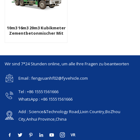
10m3 16m3 20m3 Kubikmeter
Zementbetonmischer Mit
Automatischer Beladung
Wir sind 7*24 Stunden online, um alle Ihre Fragen zu beantworten
Email : fengyuanhf02@fyvehicle.com
Tel : +86 15551561666
WhatsApp : +86 15551561666
Add : Science&Technology Road,Lixin Country,BoZhou
City,Anhui Province,China