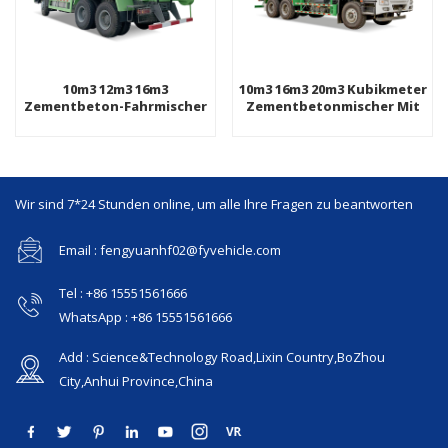
10m3 12m3 16m3
10m3 16m3 20m3 Kubikmeter
Zementbeton-Fahrmischer
Zementbetonmischer Mit
Mit Sattelauflieger
Automatischer Beladung
Wir sind 7*24 Stunden online, um alle Ihre Fragen zu beantworten
Email : fengyuanhf02@fyvehicle.com
Tel : +86 15551561666
WhatsApp : +86 15551561666
Add : Science&Technology Road,Lixin Country,BoZhou
City,Anhui Province,China