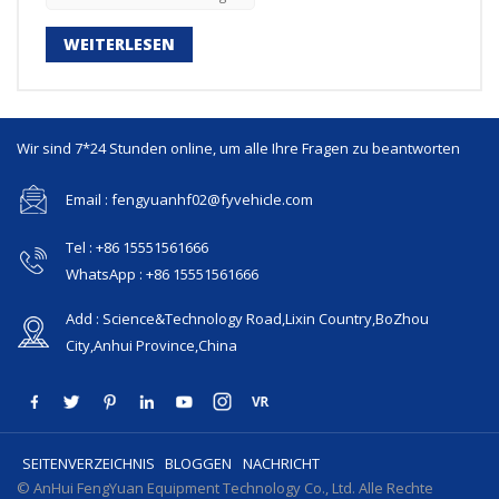
werden 3. Um das Laden zu erleichtern, ist der Euphroe
nicht geschweißt und kann einfach selbst bedient und
WEITERLESEN
geschweißt werden. 4. Der Status von Restteilen ist
derselbe wie der von zwei Anhängern, die in einem
Container untergebracht sind.
Wir sind 7*24 Stunden online, um alle Ihre Fragen zu beantworten
Email : fengyuanhf02@fyvehicle.com
Tel : +86 15551561666
WhatsApp : +86 15551561666
Add : Science&Technology Road,Lixin Country,BoZhou
City,Anhui Province,China
SEITENVERZEICHNIS
BLOGGEN
NACHRICHT
© AnHui FengYuan Equipment Technology Co., Ltd. Alle Rechte