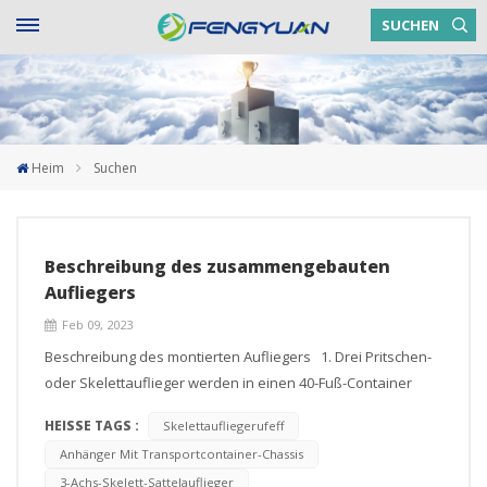
SUCHEN
Heim
Suchen
Beschreibung des zusammengebauten
Aufliegers
Feb 09, 2023
Beschreibung des montierten Aufliegers 1. Drei Pritschen-
oder Skelettauflieger werden in einen 40-Fuß-Container
geladen. 2. Die Aufhängung und der hintere Teil sind nicht
HEISSE TAGS :
Skelettaufliegerufeff
geschweißt, sondern mit Schrauben zusammengebaut. Der
Anhänger Mit Transportcontainer-Chassis
Anhänger kann nach dem Entladen komplett montiert
3-Achs-Skelett-Sattelauflieger