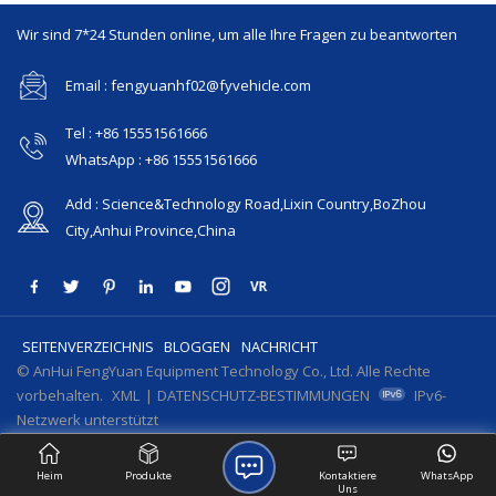
Wir sind 7*24 Stunden online, um alle Ihre Fragen zu beantworten
Email : fengyuanhf02@fyvehicle.com
Tel : +86 15551561666
WhatsApp : +86 15551561666
Add : Science&Technology Road,Lixin Country,BoZhou
City,Anhui Province,China
SEITENVERZEICHNIS
BLOGGEN
NACHRICHT
© AnHui FengYuan Equipment Technology Co., Ltd. Alle Rechte
vorbehalten.
XML
|
DATENSCHUTZ-BESTIMMUNGEN
IPv6-
Netzwerk unterstützt
Heim
Produkte
Kontaktiere
WhatsApp
Uns