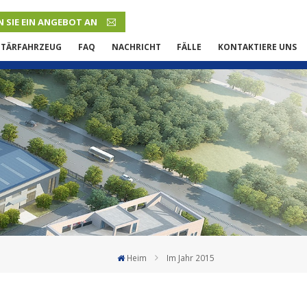
 SIE EIN ANGEBOT AN
DEUTSCH
ITÄRFAHRZEUG
FAQ
NACHRICHT
FÄLLE
KONTAKTIERE UNS
English
French
Русский язык
Español
Português
Malay
Heim
Im Jahr 2015
ภาษา
بالعربية