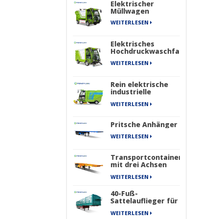
Elektrischer
Müllwagen
WEITERLESEN
Elektrisches
Hochdruckwaschfahrzeug
WEITERLESEN
Rein elektrische
industrielle
Straßenkehrmaschine
WEITERLESEN
mit vier Rädern
der New Energy
Sanitation Series
Pritsche Anhänger
WEITERLESEN
Transportcontainer
mit drei Achsen
für den Transport
WEITERLESEN
von Skelett-
Sattelaufliegern
40-Fuß-
Sattelauflieger für
schwere Güter,
WEITERLESEN
Frachttransportzaun