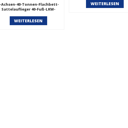
WEITERLESEN
-Achsen-40-Tonnen-Flachbett-
Sattelauflieger 40-Fuß-LKW-
ntainer-Versand-Sattelauflieger
WEITERLESEN