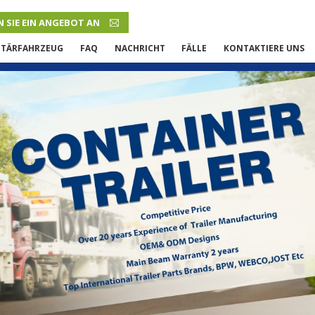
 SIE EIN ANGEBOT AN
DEUTSCH
ITÄRFAHRZEUG
FAQ
NACHRICHT
FÄLLE
KONTAKTIERE UNS
English
French
Русский язык
Español
Português
Malay
ภาษา
بالعربية