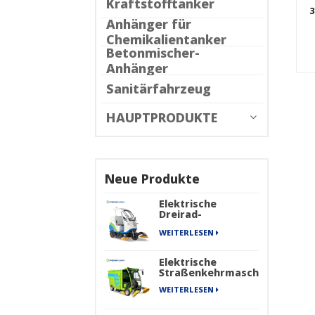
Kraftstofftanker
3
Anhänger für
Co
Chemikalientanker
Betonmischer-
Anhänger
Sanitärfahrzeug
HAUPTPRODUKTE
Neue Produkte
Elektrische
Dreirad-
Kehrmaschine
WEITERLESEN
Elektrische
Straßenkehrmaschine
WEITERLESEN