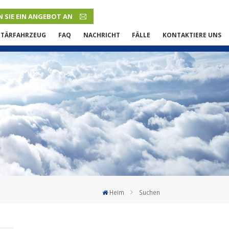
 SIE EIN ANGEBOT AN
DEUTSCH
ITÄRFAHRZEUG
FAQ
NACHRICHT
FÄLLE
KONTAKTIERE UNS
English
French
Русский язык
Español
Português
Malay
Heim
Suchen
ภาษา
بالعربية