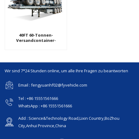
40FT 60-Tonnen-
Versandcontainer-
Transport Dreiachsiger
Flachbett-LKW-
Sattelauflieger
Wir sind 7*24 Stunden online, um alle Ihre Fragen zu beantworten
Email : fengyuanhf02@fyvehicle.com
Tel : +86 15551561666
WhatsApp : +86 15551561666
Add : Science&Technology Road,Lixin Country,BoZhou
City,Anhui Province,China