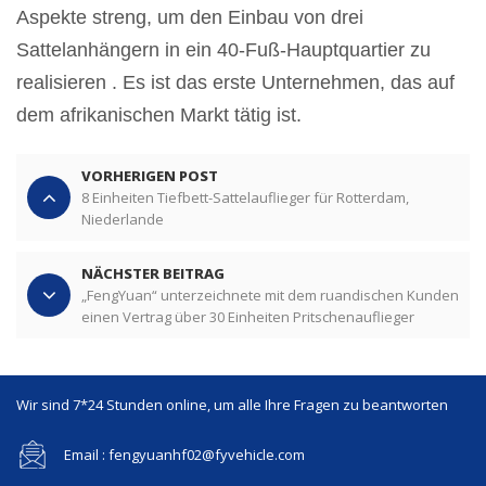
Aspekte streng, um den Einbau von drei
Sattelanhängern in ein 40-Fuß-Hauptquartier zu
realisieren . Es ist das erste Unternehmen, das auf
dem afrikanischen Markt tätig ist.
VORHERIGEN POST
8 Einheiten Tiefbett-Sattelauflieger für Rotterdam,
Niederlande
NÄCHSTER BEITRAG
„FengYuan“ unterzeichnete mit dem ruandischen Kunden
einen Vertrag über 30 Einheiten Pritschenauflieger
Wir sind 7*24 Stunden online, um alle Ihre Fragen zu beantworten
Email : fengyuanhf02@fyvehicle.com